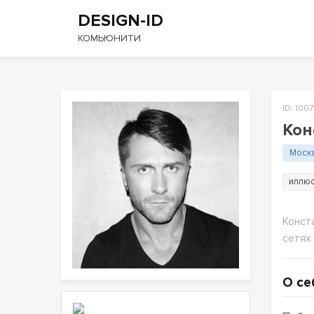
DESIGN-ID
КОМЬЮНИТИ
ID: 100
Кон
Моск
иллюс
Конст
сетях
О се