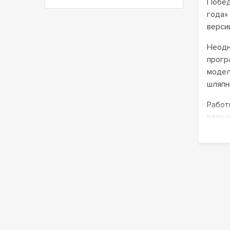
Побед
года»
верси
Неодн
прогр
модел
шляпн
Работ
площа