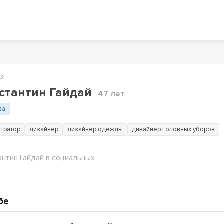
73
стантин Гайдай
47 лет
ва
тратор
дизайнер
дизайнер одежды
дизайнер головных уборов
антин Гайдай в социальных
бе