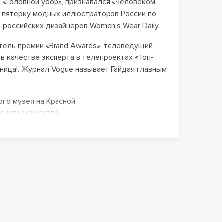
 «Головной убор», признавался «Человеком
 в пятерку модных иллюстраторов России по
а российских дизайнеров Women’s Wear Daily
.
тель премии «Brand Awards», телеведущий
в качестве эксперта в телепроектах «Топ-
ница!. Журнал Vogue называет Гайдая главным
ого музея на Красной
дного искусства.