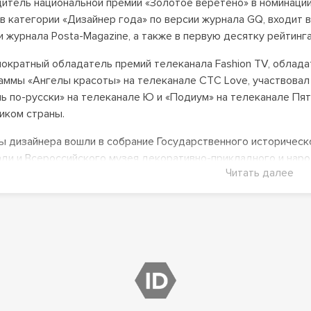
итель национальной премии «Золотое веретено» в номинации
 в категории «Дизайнер года» по версии журнала GQ
, входит
и журнала Posta-Magazine
, а также в первую десятку рейтинг
ократный обладатель премий телеканала Fashion TV, облада
аммы «Ангелы красоты» на телеканале CTC Love, участвовал 
ь по-русски» на телеканале Ю и «Подиум» на телеканале Пят
иком страны
.
ы дизайнера вошли в собрание Государственного историческ
ди и Всероссийского музея декоративно-прикладного и наро
Читать далее